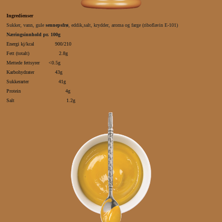
Ingredienser
Sukker, vann, gule
sennepsfrø
, eddik,salt, krydder, aroma og farge (riboflavin E-101)
Næringsinnhold pr. 100g
Energi kj/kcal 900/210
Fett (totalt) 2.8g
Mettede fettsyrer <0.5g
Karbohydrater 43g
Sukkerarter 41g
Protein 4g
Salt 1.2g