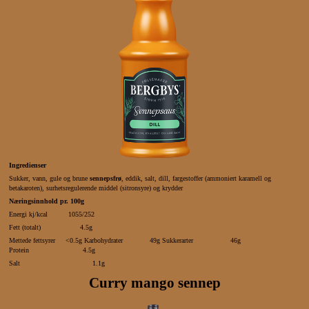
Ingredienser
Sukker, vann, gule og brune
sennepsfrø
, eddik, salt, dill, fargestoffer (ammoniert karamell og
betakaroten), surhetsregulerende middel (sitronsyre) og krydder
Næringsinnhold pr. 100g
Energi kj/kcal 1055/252
Fett (totalt) 4.5g
Mettede fettsyrer <0.5g Karbohydrater 49g Sukkerarter 46g
Protein 4.5g
Salt 1.1g
Curry mango sennep