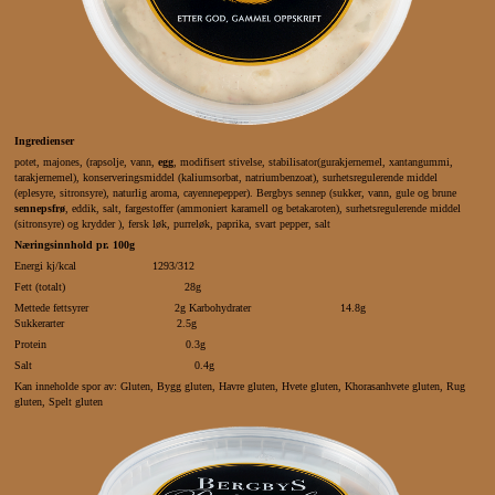
Ingredienser
potet, majones, (rapsolje, vann,
egg
, modifisert stivelse, stabilisator(gurakjernemel, xantangummi,
tarakjernemel), konserveringsmiddel (kaliumsorbat, natriumbenzoat), surhetsregulerende middel
(eplesyre, sitronsyre), naturlig aroma, cayennepepper). Bergbys sennep (sukker, vann, gule og brune
sennepsfrø
, eddik, salt, fargestoffer (ammoniert karamell og betakaroten), surhetsregulerende middel
(sitronsyre) og krydder ), fersk løk, purreløk, paprika, svart pepper, salt
Næringsinnhold pr. 100g
Energi kj/kcal 1293/312
Fett (totalt) 28g
Mettede fettsyrer 2g Karbohydrater 14.8g
Sukkerarter 2.5g
Protein 0.3g
Salt 0.4g
K
an inneholde spor av: Gluten, Bygg gluten, Havre gluten, Hvete gluten, Khorasanhvete gluten, Rug
gluten, Spelt gluten