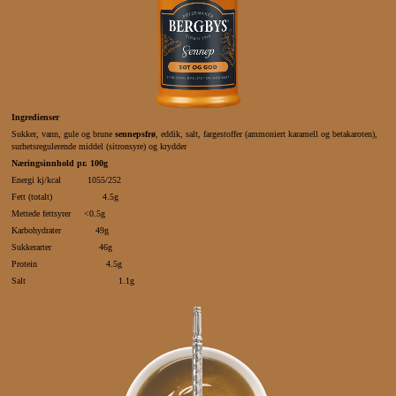
Ingredienser
Sukker, vann, gule og brune
sennepsfrø
, eddik, salt, fargestoffer (ammoniert karamell og betakaroten),
surhetsregulerende middel (sitronsyre) og krydder
Næringsinnhold pr. 100g
Energi kj/kcal 1055/252
Fett (totalt) 4.5g
Mettede fettsyrer <0.5g
Karbohydrater 49g
Sukkerarter 46g
Protein 4.5g
Salt 1.1g