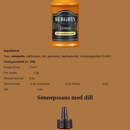
Ingredienser
Vann,
sennepsfrø
, eddikessens, salt, gurkemeie, paprikaekstrakt, fortykningmiddel (E1442).
Næringsinnhold pr. 100g
Energi kj/kcal 279/67
Fett (totalt) 3,4g
Mettede fettsyrer 0,2g
Karbohydrater 6,4g Sukkerarter 0,5g Protein 3,0g
Salt 2,0g
Sennepssaus med dill