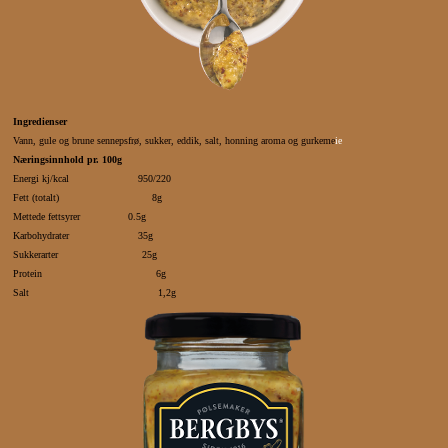
Ingredienser
Vann, gule og brune sennepsfrø, sukker, eddik, salt, honning aroma og gurkeme
ie
Næringsinnhold pr. 100g
Energi kj/kcal 950/220
Fett (totalt) 8g
Mettede fettsyrer 0.5g
Karbohydrater 35g
Sukkerarter 25g
Protein 6g
Salt 1,2g