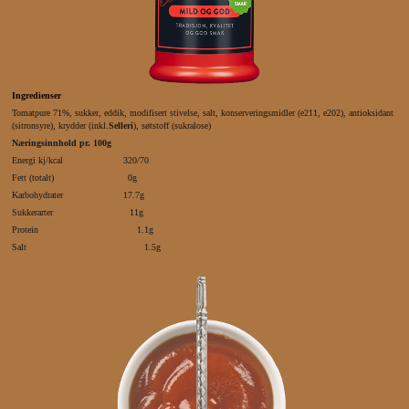
Ingredienser
Tomatpure 71%, sukker, eddik, modifisert stivelse, salt, konserveringsmidler (e211, e202), antioksidant
(sitronsyre), krydder (inkl.
Selleri
), søtstoff (sukralose)
Næringsinnhold pr. 100g
Energi kj/kcal 320/70
Fett (totalt) 0g
Karbohydrater 17.7g
Sukkerarter 11g
Protein 1.1g
Salt 1.5g