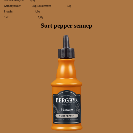
Mettede fettsyrer 0,3g
Karbohydrater 39g Sukkerarter 33g
Protein 4,0g
Salt 1,8g
Sort pepper sennep