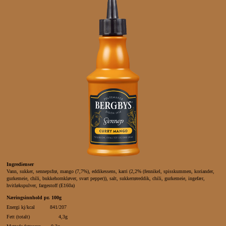
Ingredienser
Vann, sukker, sennepsfrø, mango (7,7%), eddikessens, karri (2,2% (fennikel, spisskummen, koriander,
gurkemeie, chili, bukkehornkløver, svart pepper)), salt, sukkerrøreddik, chili, gurkemeie, ingefær,
hvitløkspulver, fargestoff (E160a)
Næringsinnhold pr. 100g
Energi kj/kcal 841/207
Fett (totalt) 4,3g