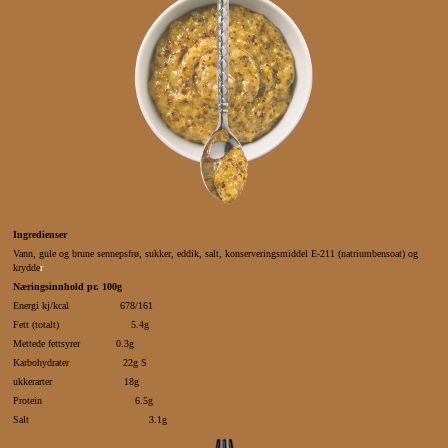
Ingredienser
Vann, gule og brune sennepsfrø, sukker, eddik, salt, konserveringsmiddel E-211 (natriumbensoat) og
krydde
r
Næringsinnhold pr. 100g
Energi kj/kcal 678/161
Fett (totalt) 5.4g
Mettede fettsyrer 0.3g
Karbohydrater 22g S
ukkerarter 18g
Protein 6.5g
S
alt 3.1g