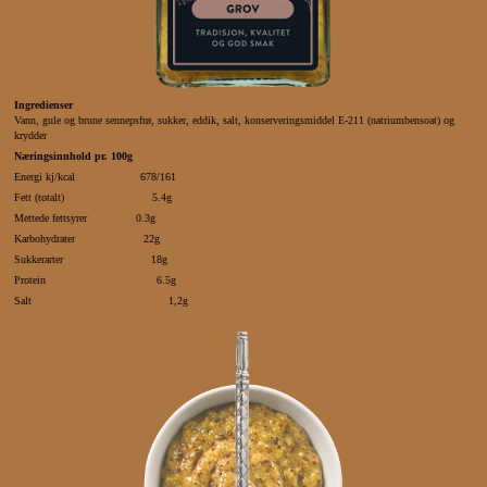
Ingredienser
Vann, gule og brune sennepsfrø, sukker, eddik, salt, konserveringsmiddel E-211 (natriumbensoat) og
krydder
Næringsinnhold pr. 100g
Energi kj/kcal 678/161
Fett (totalt) 5.4g
Mettede fettsyrer 0.3g
Karbohydrater 22g
Sukkerarter 18g
Protein 6.5g
Salt
1,2g