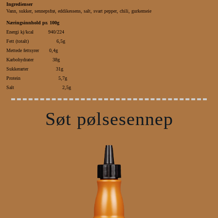
Ingredienser
Vann, sukker, sennepsfrø, eddikessens, salt, svart pepper, chili, gurkemeie
Næringsinnhold pr. 100g
Energi kj/kcal 940/224
Fett (totalt) 6,5g
Mettede fettsyrer 0,4g
Karbohydrater 38g
Sukkerarter 31g
Protein 5,7g
Salt 2,5g
Søt pølsesennep